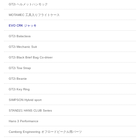
GT2i ヘルメットハンモック
MOTAMEC 工具入りフライトケース
EVO CRK ジャッキ
GT2i Balaclava
GT2i Mechanic Suit
GT2i Black Brief Bag Co-driver
GT2i Tow Strap
GT2i Beanie
GT2i Key Ring
SIMPSON Hybrid sport
STAND21 HANS CLUB Series
Hans 3 Performance
Camberg Engineering オフロードビークル用パーツ