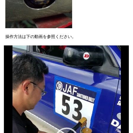
操作方法は下の動画を参照ください。
動
画
プ
レ
ー
ヤ
ー